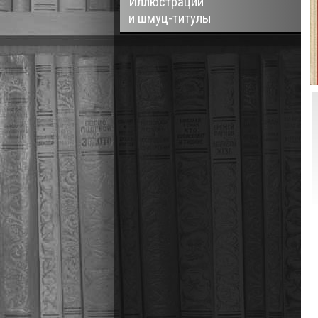
Иллюстрации
и шмуц-титулы