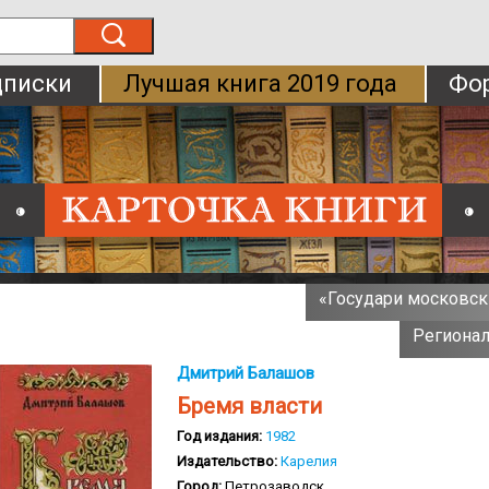
писки
Лучшая книга 2019 года
Фо
«Государи московски
Регионал
Дмитрий Балашов
Бремя власти
Год издания:
1982
Издательство:
Карелия
Город:
Петрозаводск